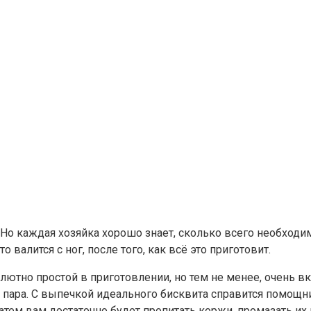
Но каждая хозяйка хорошо знает, сколько всего необходим
о валится с ног, после того, как всё это приготовит.
солютно простой в приготовлении, но тем не менее, очень
ара. С выпечкой идеального бисквита справится помощниц
тем вам достаточно будет пропитать коржи, промазать их 