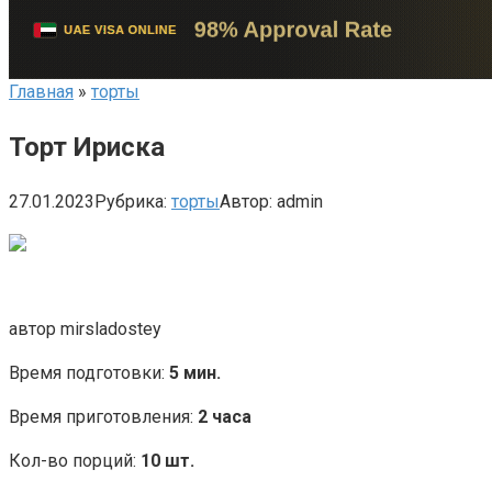
Главная
»
торты
Торт Ириска
27.01.2023
Рубрика:
торты
Автор:
admin
автор mirsladostey
Время подготовки:
5 мин.
Время приготовления:
2 часа
Кол-во порций:
10 шт.