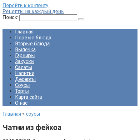
Перейти к контенту
Рецепты на каждый день
Поиск:
Главная
Первые блюда
Вторые блюда
Выпечка
Гарниры
Закуски
Салаты
Напитки
Десерты
Соусы
Торты
Карта сайта
О нас
Главная
»
соусы
Чатни из фейхоа