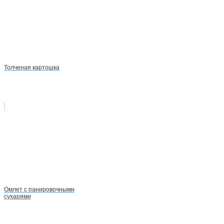
Толченая картошка
Омлет с панировочными
сухарями