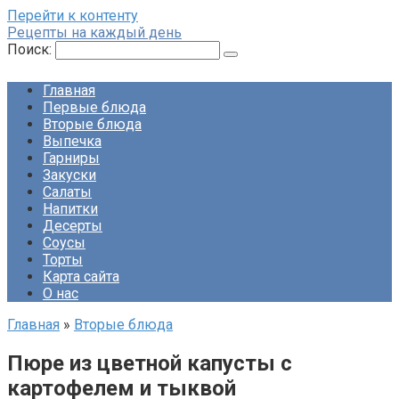
Перейти к контенту
Рецепты на каждый день
Поиск:
Главная
Первые блюда
Вторые блюда
Выпечка
Гарниры
Закуски
Салаты
Напитки
Десерты
Соусы
Торты
Карта сайта
О нас
Главная
»
Вторые блюда
Пюре из цветной капусты с
картофелем и тыквой