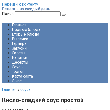
Перейти к контенту
Рецепты на каждый день
Поиск:
Главная
Первые блюда
Вторые блюда
Выпечка
Гарниры
Закуски
Салаты
Напитки
Десерты
Соусы
Торты
Карта сайта
О нас
Главная
»
соусы
Кисло-сладкий соус простой