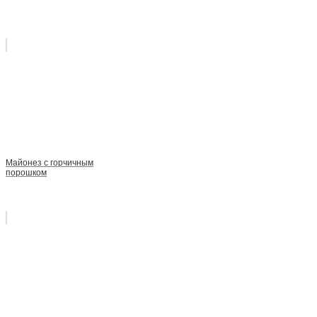
Майонез с горчичным
порошком