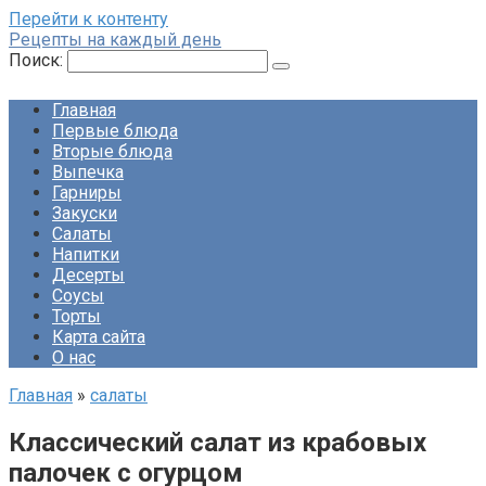
Перейти к контенту
Рецепты на каждый день
Поиск:
Главная
Первые блюда
Вторые блюда
Выпечка
Гарниры
Закуски
Салаты
Напитки
Десерты
Соусы
Торты
Карта сайта
О нас
Главная
»
салаты
Классический салат из крабовых
палочек с огурцом