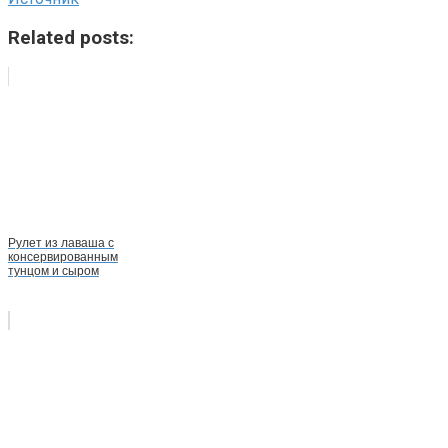
Related posts:
Рулет из лаваша с
консервированным
тунцом и сыром