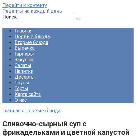
Перейти к контенту
Рецепты на каждый день
Поиск:
Главная
Первые блюда
Вторые блюда
Выпечка
Гарниры
Закуски
Салаты
Напитки
Десерты
Соусы
Торты
Карта сайта
О нас
Главная
»
Первые блюда
Сливочно-сырный суп с
фрикадельками и цветной капустой