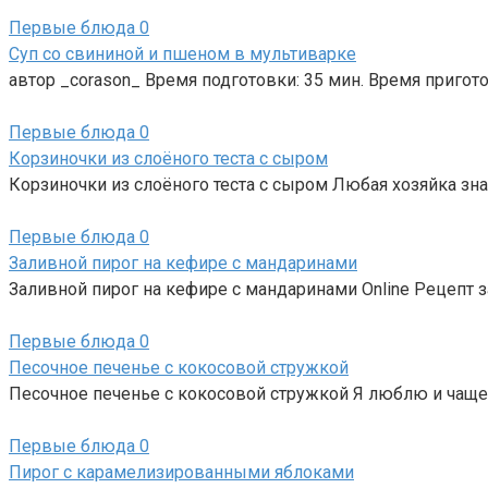
Первые блюда
0
Суп со свининой и пшеном в мультиварке
автор _corason_ Время подготовки: 35 мин. Время пригото
Первые блюда
0
Корзиночки из слоёного теста с сыром
Корзиночки из слоёного теста с сыром Любая хозяйка зна
Первые блюда
0
Заливной пирог на кефире с мандаринами
Заливной пирог на кефире с мандаринами Online Рецепт 
Первые блюда
0
Песочное печенье с кокосовой стружкой
Песочное печенье с кокосовой стружкой Я люблю и чаще
Первые блюда
0
Пирог с карамелизированными яблоками