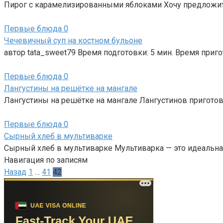
Пирог с карамелизированными яблоками Хочу предложить
Первые блюда
0
Чечевичный суп на костном бульоне
автор tata_sweet79 Время подготовки: 5 мин. Время приго
Первые блюда
0
Лангустины на решётке на мангале
Лангустины на решётке на мангале Лангустинов приготов
Первые блюда
0
Сырный хлеб в мультиварке
Сырный хлеб в мультиварке Мультиварка — это идеальна
Навигация по записям
Назад
1
…
41
42