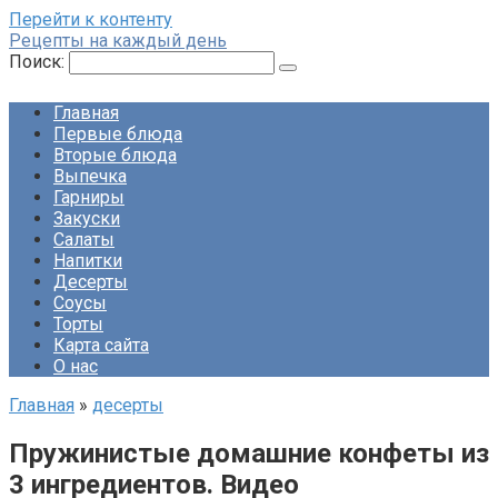
Перейти к контенту
Рецепты на каждый день
Поиск:
Главная
Первые блюда
Вторые блюда
Выпечка
Гарниры
Закуски
Салаты
Напитки
Десерты
Соусы
Торты
Карта сайта
О нас
Главная
»
десерты
Пружинистые домашние конфеты из
3 ингредиентов. Видео