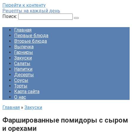
Перейти к контенту
Рецепты на каждый день
Поиск:
Главная
Первые блюда
Вторые блюда
Выпечка
Гарниры
Закуски
Салаты
Напитки
Десерты
Соусы
Торты
Карта сайта
О нас
Главная
»
Закуски
Фаршированные помидоры с сыром
и орехами