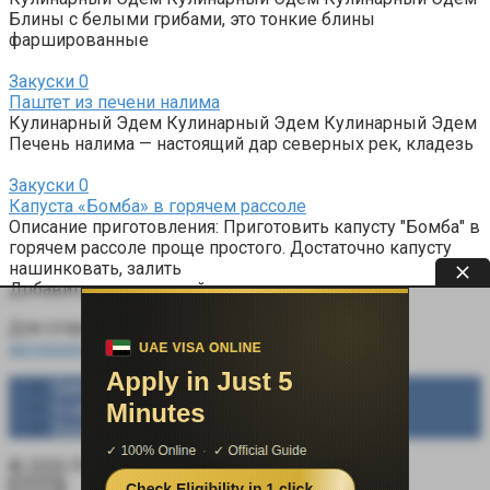
Блины с белыми грибами, это тонкие блины
фаршированные
Закуски
0
Паштет из печени налима
Кулинарный Эдем Кулинарный Эдем Кулинарный Эдем
Печень налима — настоящий дар северных рек, кладезь
Закуски
0
Капуста «Бомба» в горячем рассоле
Описание приготовления: Приготовить капусту "Бомба" в
горячем рассоле проще простого. Достаточно капусту
нашинковать, залить
Добавить комментарий
Для отправки комментария вам необходимо
авторизоваться
.
Карта сайта
О нас
Контакты
© 2026 Рецепты на каждый день