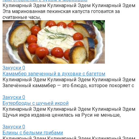
Кулинарный Эдем Кулинарный Эдем Кулинарный Эдем
Эта маринованная пекинская капуста готовится за
считанные часы,
Закуски
0
Камамбер запеченный в духовке с багетом
Кулинарный Эдем Кулинарный Эдем Кулинарный Эдем
Запечённый камамбер — это блюдо, которое покоряет с
Закуски
0
Бутерброды с щучьей икрой
Кулинарный Эдем Кулинарный Эдем Кулинарный Эдем
Щучья икра издавна ценилась на Руси не меньше,
Закуски
0
Блины с белыми грибами
Кулинарный Эдем Кулинарный Эдем Кулинарный Эдем