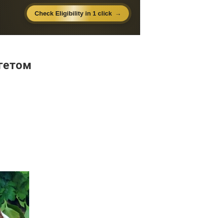
агетом