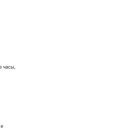
 часы,
ые