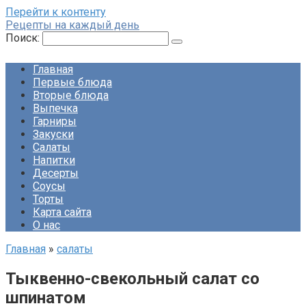
Перейти к контенту
Рецепты на каждый день
Поиск:
Главная
Первые блюда
Вторые блюда
Выпечка
Гарниры
Закуски
Салаты
Напитки
Десерты
Соусы
Торты
Карта сайта
О нас
Главная
»
салаты
Тыквенно-свекольный салат со
шпинатом