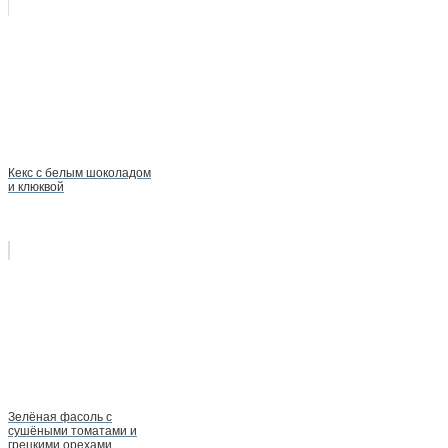
Кекс с белым шоколадом
и клюквой
Зелёная фасоль с
сушёными томатами и
грецкими орехами