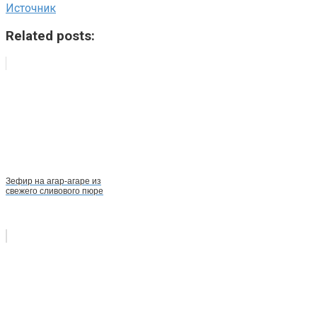
Источник
Related posts:
Зефир на агар-агаре из
свежего сливового пюре