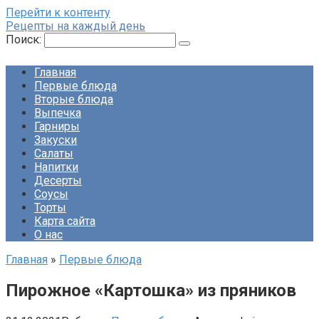
Перейти к контенту
Рецепты на каждый день
Поиск:
Главная
Первые блюда
Вторые блюда
Выпечка
Гарниры
Закуски
Салаты
Напитки
Десерты
Соусы
Торты
Карта сайта
О нас
Главная
»
Первые блюда
Пирожное «Картошка» из пряников