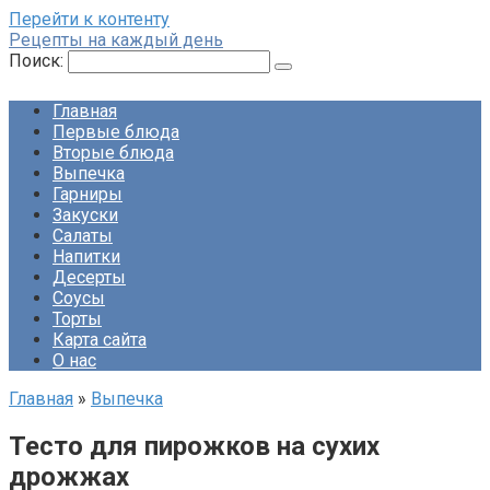
Перейти к контенту
Рецепты на каждый день
Поиск:
Главная
Первые блюда
Вторые блюда
Выпечка
Гарниры
Закуски
Салаты
Напитки
Десерты
Соусы
Торты
Карта сайта
О нас
Главная
»
Выпечка
Тесто для пирожков на сухих
дрожжах