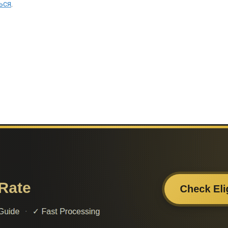
ься
.