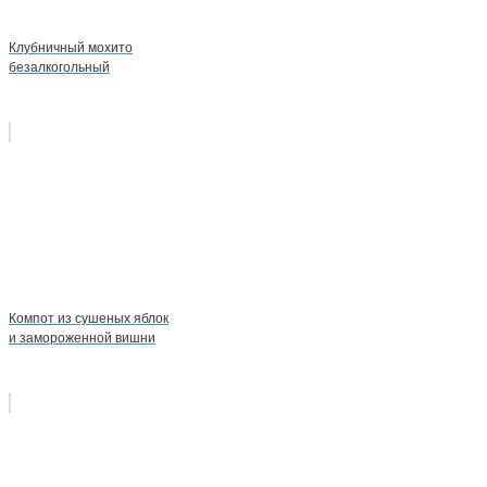
Клубничный мохито
безалкогольный
Компот из сушеных яблок
и замороженной вишни